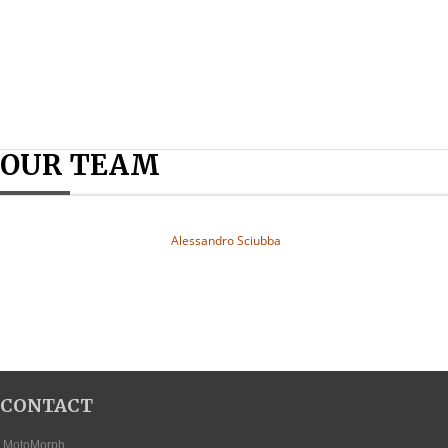
OUR TEAM
Alessandro Sciubba
CONTACT
MotoMorph