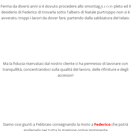
Ferma da diversi anni si è dovuto procedere allo smontaggio completo ed il
VIDEO
desiderio di Federico di trovarla sotto l'albero di Natale purtroppo non si è
avverato, troppi i lavori da dover fare, partendo dalla sabbiatura del telaio.
CONTATTI
SHOP
Ma la fiducia riservataci dal nostro cliente ci ha permesso di lavorare con
tranquillità, concentrandoci sulla qualità del lavoro, delle rifiniture e degli
accessori
Siamo cosi giunti a Febbraio consegnando la moto a
Federico
che potrà
godersela per tutta la stagione ormai imminente