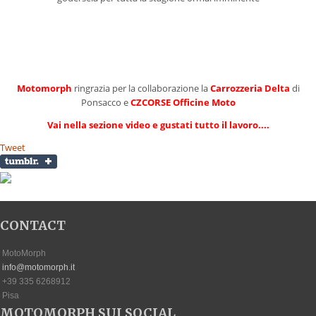
Motomorph
ringrazia per la collaborazione la
Carrozzeria Delta
di
Ponsacco e
CZCORSE Officine Moto
Vai nella sezione video e gustati tutto il lavoro....
Tweet
CONTACT
MotoMorph
info@motomorph.it
+39 335 6268912
Pisa
MOTOMORPH SUI SOCIAL